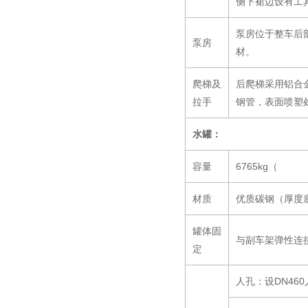
侧下裙边设有工
泵房位于整车后
泵房
材。
爬梯及
后爬梯采用铝合
拉手
钢管，表面喷塑
水罐：
容量
6765kg（
材质
优质碳钢（厚度底
罐体固
与副车架弹性连
定
人孔：设DN46