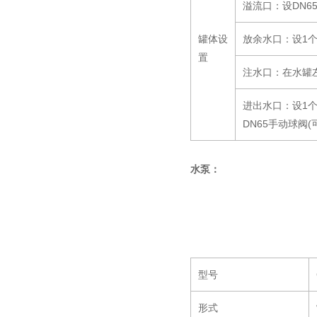
溢流口：设DN6
罐体设
放余水口：设1个
置
注水口：在水罐左
进出水口：设1个
DN65手动球阀
水泵：
型号
形式