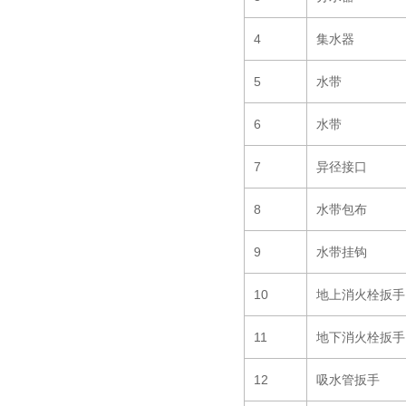
4
集水器
5
水带
6
水带
7
异径接口
8
水带包布
9
水带挂钩
10
地上消火栓扳手
11
地下消火栓扳手
12
吸水管扳手