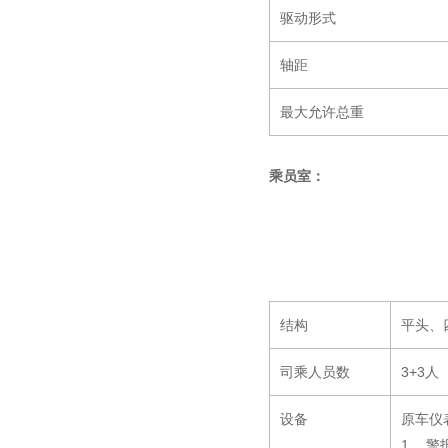
驱动形式
轴距
最大允许总重
乘员室：
结构
平头、
司乘人员数
3+3人
设备
原车仪
1、 警