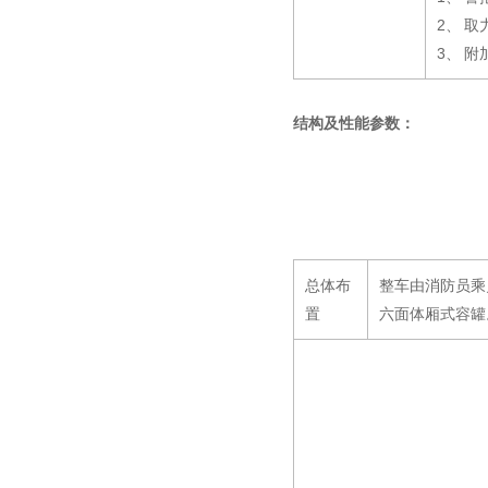
2、 
3、 
结构及性能参数：
总体布
整车由消防员乘
置
六面体厢式容罐