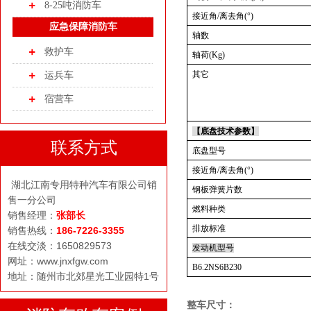
8-25吨消防车
接近角/离去角(°)
应急保障消防车
轴数
救护车
轴荷(Kg)
其它
运兵车
宿营车
【底盘技术参数】
联系方式
底盘型号
接近角/离去角(°)
湖北江南专用特种汽车有限公司销
钢板弹簧片数
售一分公司
燃料种类
销售经理：
张部长
排放标准
销售热线：
186-7226-3355
在线交淡：1650829573
发动机型号
网址：www.jnxfgw.com
B6.2NS6B230
地址：随州市北郊星光工业园特1号
整车尺寸：