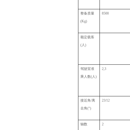
整备质量
8500
(Kg)
额定载客
(人)
驾驶室准
2,3
乘人数
(人)
接近角
/离
23/12
去角(°)
轴数
2