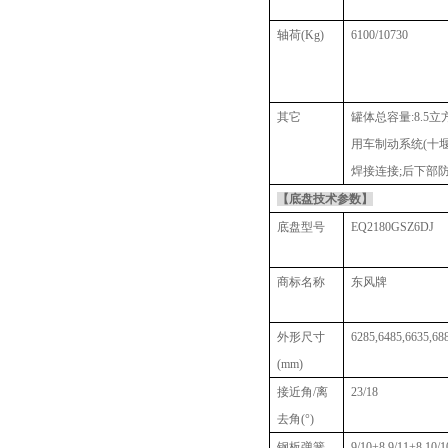
轴荷
(Kg)
6100/10730
其它
罐体总容量
:8.5
用车制动系统(十堰)
焊接连接;后下部防护
【底盘技术参数】
底盘型号
EQ2180GSZ6DJ
商标名称
东风牌
外形尺寸
6285,6485,6635,68
(mm)
接近角
/离
23/18
去角(°)
钢板弹簧
9/10+8,9/11+8,10/