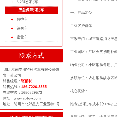
8-25吨消防车
应急保障消防车
一、产品定位
救护车
目标客户群体：
运兵车
宿营车
市政部门：城市道路消防应
工业园区：厂区火灾初期扑
联系方式
物业公司：小区消防备用、
湖北江南专用特种汽车有限公司销
售一分公司
乡镇单位：农村消防缺水区
销售经理：
张部长
销售热线：
186-7226-3355
核心优势：
在线交淡：1650829573
网址：www.jnxfgw.com
地址：随州市北郊星光工业园特1号
比专业消防车成本低50%以