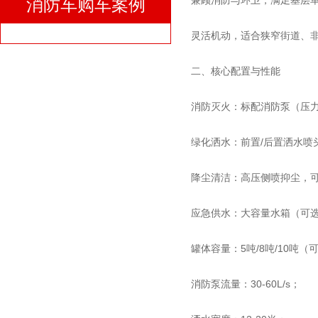
兼顾消防与环卫，满足基层单
消防车购车案例
灵活机动，适合狭窄街道、
二、核心配置与性能
消防灭火：标配消防泵（压力≥
绿化洒水：前置/后置洒水喷
降尘清洁：高压侧喷抑尘，
应急供水：大容量水箱（可选
罐体容量：5吨/8吨/10吨（
消防泵流量：30-60L/s；