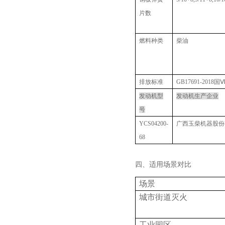
片数
燃料种类
柴油
排放标准
GB17691-2018国
发动机型
发动机生产企业
号
YCS04200-
广西玉柴机器股份
68
四、适用场景对比
场景
城市街道灭火
工业园区