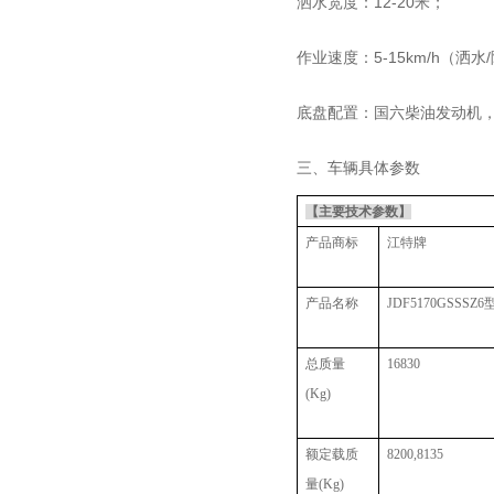
洒水宽度：12-20米；
作业速度：5-15km/h（洒水
底盘配置：国六柴油发动机
三、车辆具体参数
【主要技术参数】
产品商标
江特牌
产品名称
JDF5170GSSSZ
总质量
16830
(Kg)
额定载质
8200,8135
量
(Kg)