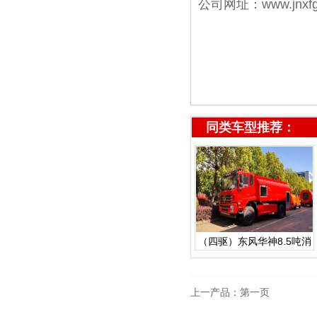
公司网址：
www.jnxf
同类车型推荐：
（四驱）东风华神8.5吨消
防洒水车
上一产品：
第一页